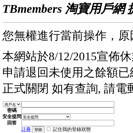
TBmembers 淘寶用戶網
您無權進行當前操作，原
本網站於8/12/2015宣佈休業
申請退回未使用之餘額已經完
正式關閉 如有查詢, 請電郵至 a
密碼
安全提問
回答
註冊
記住我的登錄狀態
登錄