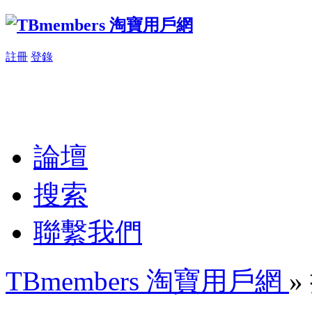
註冊
登錄
論壇
搜索
聯繫我們
TBmembers 淘寶用戶網
»