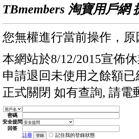
TBmembers 淘寶用戶網
您無權進行當前操作，原
本網站於8/12/2015宣佈休業
申請退回未使用之餘額已經完
正式關閉 如有查詢, 請電郵至 a
密碼
安全提問
回答
註冊
記住我的登錄狀態
登錄