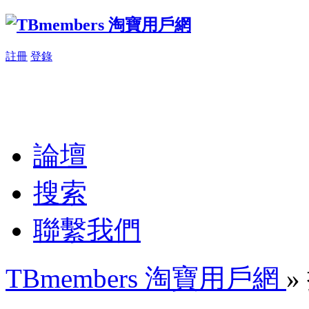
註冊
登錄
論壇
搜索
聯繫我們
TBmembers 淘寶用戶網
»