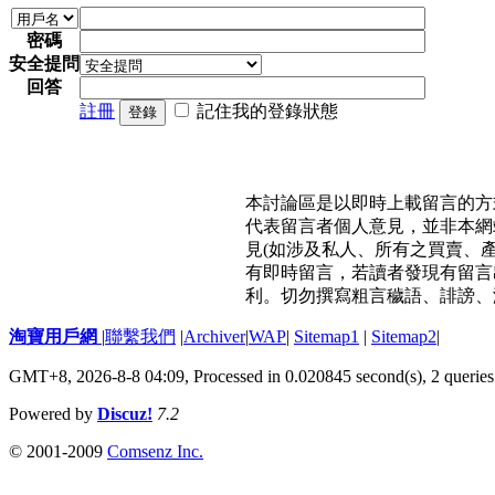
密碼
安全提問
回答
註冊
記住我的登錄狀態
登錄
本討論區是以即時上載留言的方
代表留言者個人意見，並非本網
見(如涉及私人、所有之買賣、
有即時留言，若讀者發現有留言
利。切勿撰寫粗言穢語、誹謗、
淘寶用戶網
|
聯繫我們
|
Archiver
|
WAP
|
Sitemap1
|
Sitemap2
|
GMT+8, 2026-8-8 04:09,
Processed in 0.020845 second(s), 2 queries
Powered by
Discuz!
7.2
© 2001-2009
Comsenz Inc.