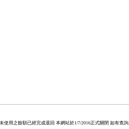
退回未使用之餘額已經完成退回 本網站於1/7/2016正式關閉 如有查詢, 請電郵