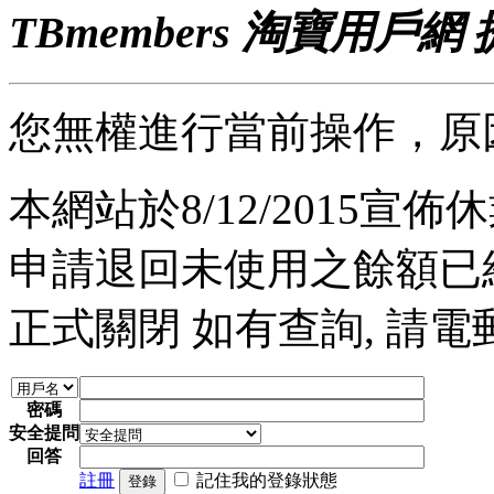
TBmembers 淘寶用戶網
您無權進行當前操作，原
本網站於8/12/2015宣佈休業
申請退回未使用之餘額已經完
正式關閉 如有查詢, 請電郵至 a
密碼
安全提問
回答
註冊
記住我的登錄狀態
登錄