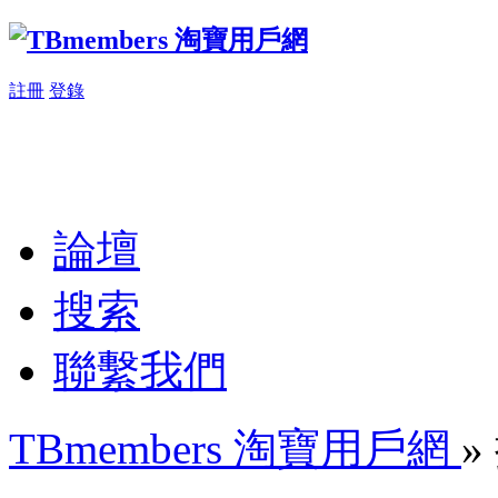
註冊
登錄
論壇
搜索
聯繫我們
TBmembers 淘寶用戶網
»