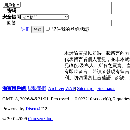
密碼
安全提問
回答
註冊
記住我的登錄狀態
登錄
本討論區是以即時上載留言的方
代表留言者個人意見，並非本網
見(如涉及私人、所有之買賣、
有即時留言，若讀者發現有留言
利。切勿撰寫粗言穢語、誹謗、
淘寶用戶網
|
聯繫我們
|
Archiver
|
WAP
|
Sitemap1
|
Sitemap2
|
GMT+8, 2026-8-6 21:01,
Processed in 0.022210 second(s), 2 queries
Powered by
Discuz!
7.2
© 2001-2009
Comsenz Inc.