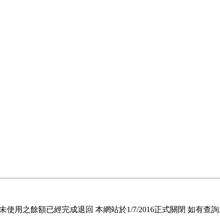
退回未使用之餘額已經完成退回 本網站於1/7/2016正式關閉 如有查詢, 請電郵