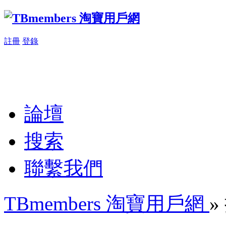
註冊
登錄
論壇
搜索
聯繫我們
TBmembers 淘寶用戶網
»