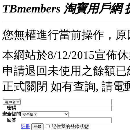
TBmembers 淘寶用戶網
您無權進行當前操作，原
本網站於8/12/2015宣佈休業
申請退回未使用之餘額已經完
正式關閉 如有查詢, 請電郵至 a
密碼
安全提問
回答
註冊
記住我的登錄狀態
登錄