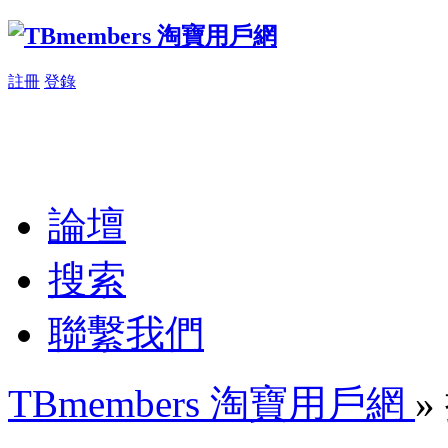
註冊
登錄
論壇
搜索
聯繫我們
TBmembers 淘寶用戶網
»