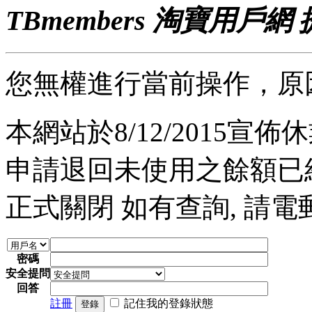
TBmembers 淘寶用戶網
您無權進行當前操作，原
本網站於8/12/2015宣佈休業
申請退回未使用之餘額已經完
正式關閉 如有查詢, 請電郵至 a
密碼
安全提問
回答
註冊
記住我的登錄狀態
登錄