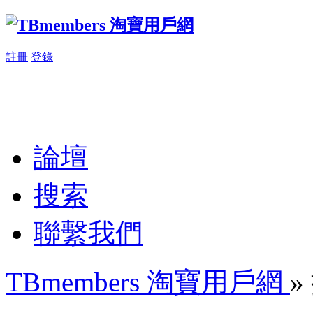
註冊
登錄
論壇
搜索
聯繫我們
TBmembers 淘寶用戶網
»