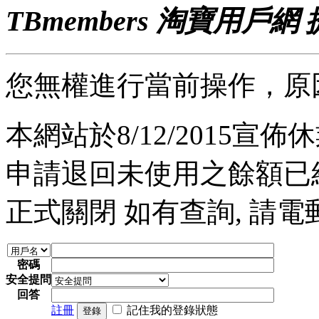
TBmembers 淘寶用戶網
您無權進行當前操作，原
本網站於8/12/2015宣佈休業
申請退回未使用之餘額已經完
正式關閉 如有查詢, 請電郵至 a
密碼
安全提問
回答
註冊
記住我的登錄狀態
登錄