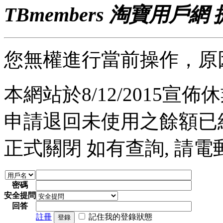
TBmembers 淘寶用戶網
您無權進行當前操作，原
本網站於8/12/2015宣佈休業
申請退回未使用之餘額已經完
正式關閉 如有查詢, 請電郵至 a
密碼
安全提問
回答
註冊
記住我的登錄狀態
登錄