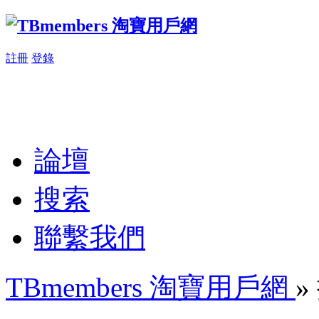
註冊
登錄
論壇
搜索
聯繫我們
TBmembers 淘寶用戶網
»