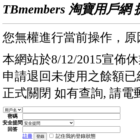
TBmembers 淘寶用戶網
您無權進行當前操作，原
本網站於8/12/2015宣佈休業
申請退回未使用之餘額已經完
正式關閉 如有查詢, 請電郵至 a
密碼
安全提問
回答
註冊
記住我的登錄狀態
登錄