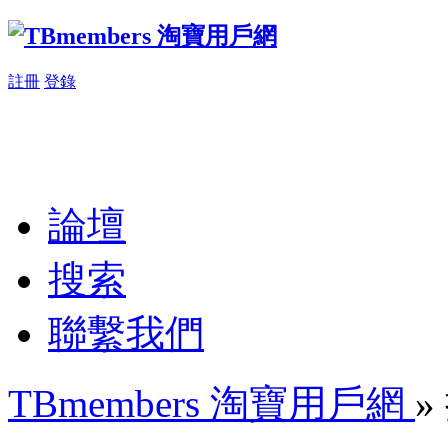
註冊
登錄
論壇
搜索
聯繫我們
TBmembers 淘寶用戶網
»