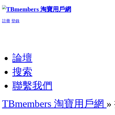
註冊
登錄
論壇
搜索
聯繫我們
TBmembers 淘寶用戶網
»