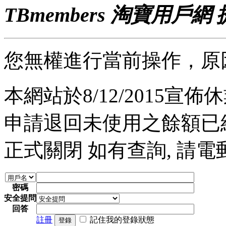
TBmembers 淘寶用戶網
您無權進行當前操作，原
本網站於8/12/2015宣佈休業
申請退回未使用之餘額已經完
正式關閉 如有查詢, 請電郵至 a
密碼
安全提問
回答
註冊
記住我的登錄狀態
登錄