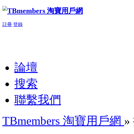
註冊
登錄
論壇
搜索
聯繫我們
TBmembers 淘寶用戶網
»