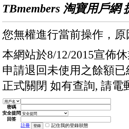
TBmembers 淘寶用戶網
您無權進行當前操作，原
本網站於8/12/2015宣佈休業
申請退回未使用之餘額已經完
正式關閉 如有查詢, 請電郵至 a
密碼
安全提問
回答
註冊
記住我的登錄狀態
登錄