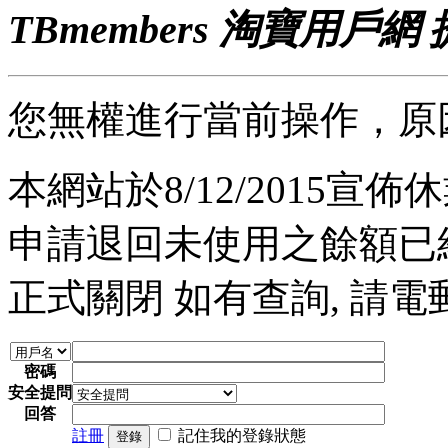
TBmembers 淘寶用戶網
您無權進行當前操作，原
本網站於8/12/2015宣佈休業
申請退回未使用之餘額已經完
正式關閉 如有查詢, 請電郵至 a
密碼
安全提問
回答
註冊
記住我的登錄狀態
登錄