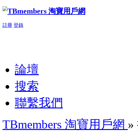
註冊
登錄
論壇
搜索
聯繫我們
TBmembers 淘寶用戶網
»