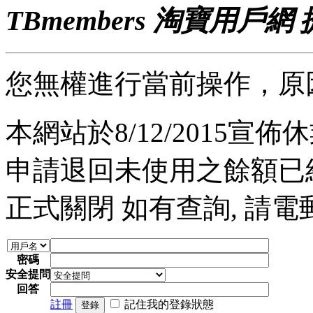
TBmembers 淘寶用戶網
您無權進行當前操作，原
本網站於8/12/2015宣佈休業
申請退回未使用之餘額已經完
正式關閉 如有查詢, 請電郵至 a
密碼
安全提問
回答
註冊
記住我的登錄狀態
登錄