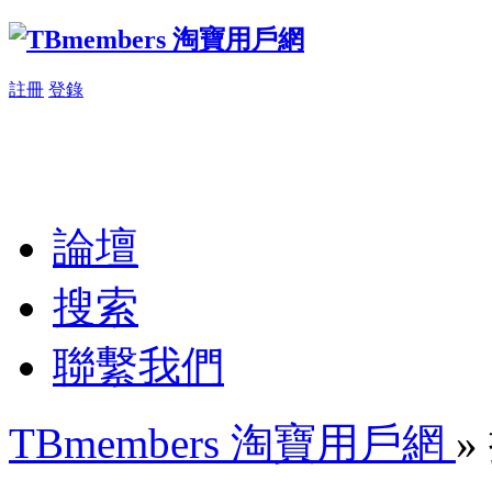
註冊
登錄
論壇
搜索
聯繫我們
TBmembers 淘寶用戶網
»