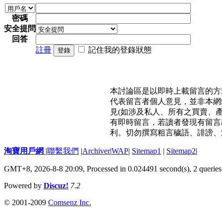
密碼
安全提問
回答
註冊
記住我的登錄狀態
登錄
本討論區是以即時上載留言的方
代表留言者個人意見，並非本網
見(如涉及私人、所有之買賣、
有即時留言，若讀者發現有留言
利。切勿撰寫粗言穢語、誹謗、
淘寶用戶網
|
聯繫我們
|
Archiver
|
WAP
|
Sitemap1
|
Sitemap2
|
GMT+8, 2026-8-8 20:09,
Processed in 0.024491 second(s), 2 queries
Powered by
Discuz!
7.2
© 2001-2009
Comsenz Inc.