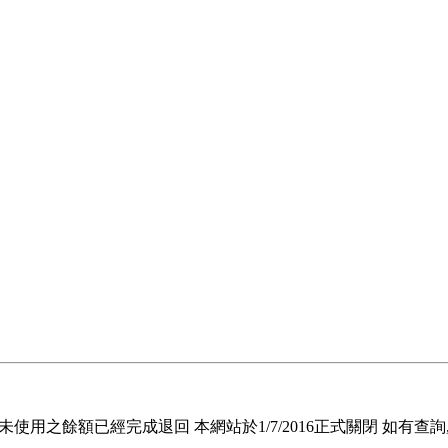
退回未使用之餘額已經完成退回 本網站於1/7/2016正式關閉 如有查詢, 請電郵