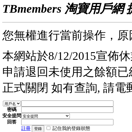
TBmembers 淘寶用戶網
您無權進行當前操作，原
本網站於8/12/2015宣佈休業
申請退回未使用之餘額已經完
正式關閉 如有查詢, 請電郵至 a
密碼
安全提問
回答
註冊
記住我的登錄狀態
登錄