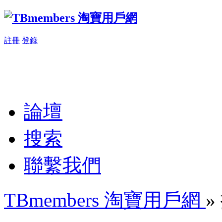
註冊
登錄
論壇
搜索
聯繫我們
TBmembers 淘寶用戶網
»