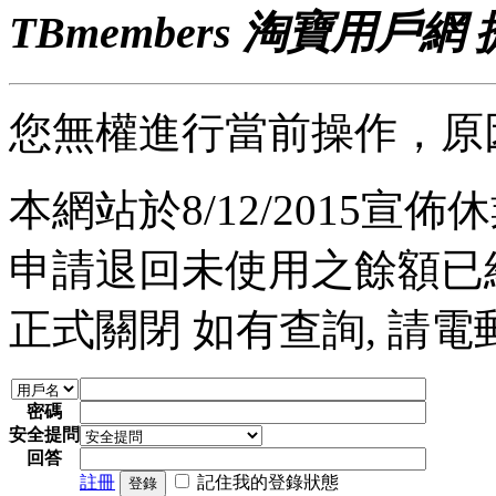
TBmembers 淘寶用戶網
您無權進行當前操作，原
本網站於8/12/2015宣佈休業
申請退回未使用之餘額已經完
正式關閉 如有查詢, 請電郵至 a
密碼
安全提問
回答
註冊
記住我的登錄狀態
登錄