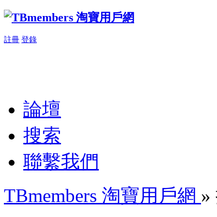
註冊
登錄
論壇
搜索
聯繫我們
TBmembers 淘寶用戶網
»