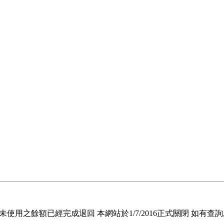
退回未使用之餘額已經完成退回 本網站於1/7/2016正式關閉 如有查詢, 請電郵