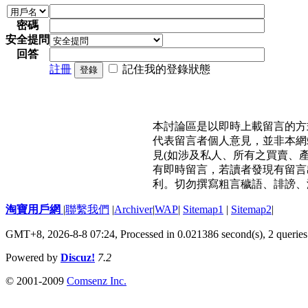
密碼
安全提問
回答
註冊
記住我的登錄狀態
登錄
本討論區是以即時上載留言的方
代表留言者個人意見，並非本網
見(如涉及私人、所有之買賣、
有即時留言，若讀者發現有留言
利。切勿撰寫粗言穢語、誹謗、
淘寶用戶網
|
聯繫我們
|
Archiver
|
WAP
|
Sitemap1
|
Sitemap2
|
GMT+8, 2026-8-8 07:24,
Processed in 0.021386 second(s), 2 queries
Powered by
Discuz!
7.2
© 2001-2009
Comsenz Inc.