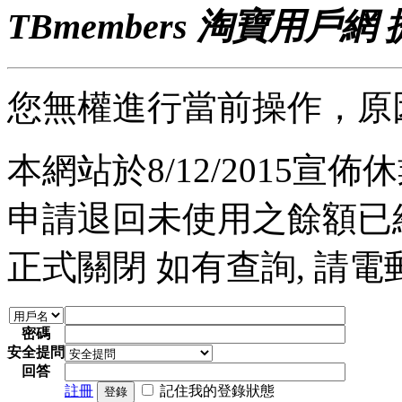
TBmembers 淘寶用戶網
您無權進行當前操作，原
本網站於8/12/2015宣佈休業
申請退回未使用之餘額已經完
正式關閉 如有查詢, 請電郵至 a
密碼
安全提問
回答
註冊
記住我的登錄狀態
登錄