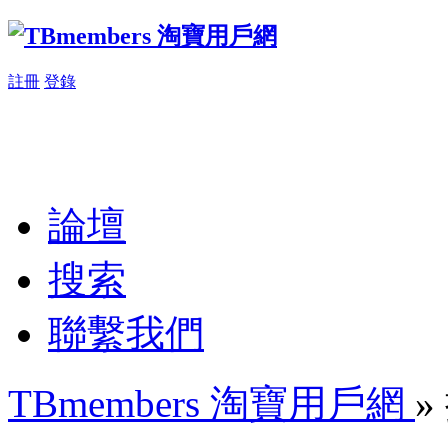
註冊
登錄
論壇
搜索
聯繫我們
TBmembers 淘寶用戶網
»