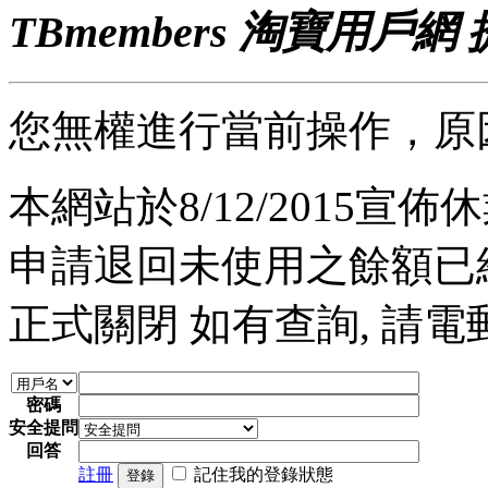
TBmembers 淘寶用戶網
您無權進行當前操作，原
本網站於8/12/2015宣佈休業
申請退回未使用之餘額已經完
正式關閉 如有查詢, 請電郵至 a
密碼
安全提問
回答
註冊
記住我的登錄狀態
登錄