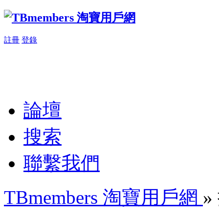
註冊
登錄
論壇
搜索
聯繫我們
TBmembers 淘寶用戶網
»