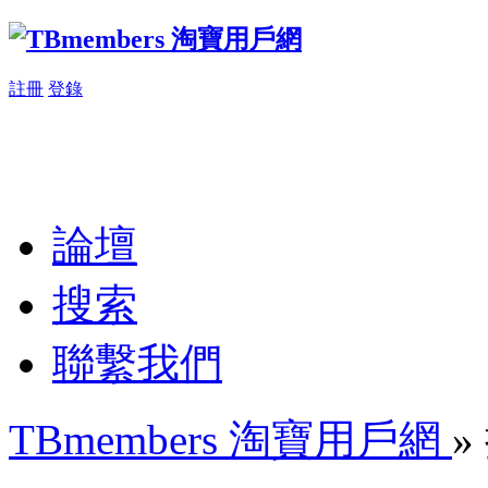
註冊
登錄
論壇
搜索
聯繫我們
TBmembers 淘寶用戶網
»