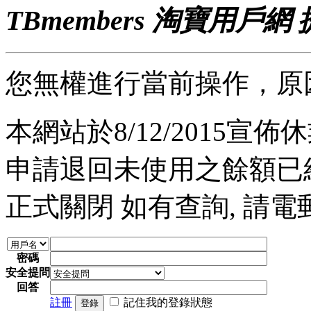
TBmembers 淘寶用戶網
您無權進行當前操作，原
本網站於8/12/2015宣佈休業
申請退回未使用之餘額已經完
正式關閉 如有查詢, 請電郵至 a
密碼
安全提問
回答
註冊
記住我的登錄狀態
登錄