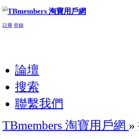
註冊
登錄
論壇
搜索
聯繫我們
TBmembers 淘寶用戶網
»