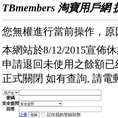
TBmembers 淘寶用戶網
您無權進行當前操作，原
本網站於8/12/2015宣佈休業
申請退回未使用之餘額已經完
正式關閉 如有查詢, 請電郵至 a
密碼
安全提問
回答
註冊
記住我的登錄狀態
登錄