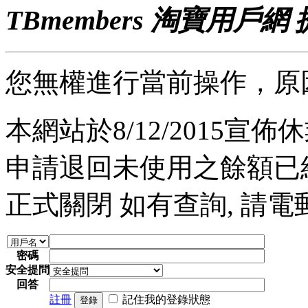
TBmembers 淘寶用戶網
您無權進行當前操作，原
本網站於8/12/2015宣佈休業
申請退回未使用之餘額已經完
正式關閉 如有查詢, 請電郵至 a
密碼
安全提問
回答
註冊
記住我的登錄狀態
登錄