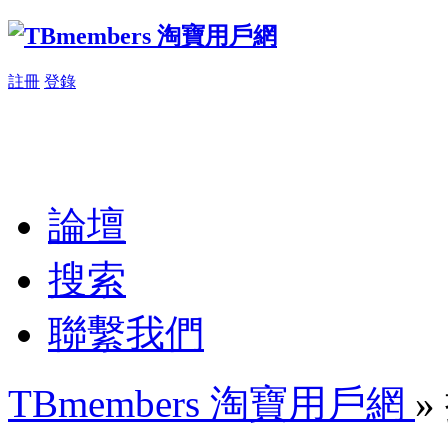
註冊
登錄
論壇
搜索
聯繫我們
TBmembers 淘寶用戶網
»